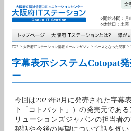
文
○開館時間：月曜か
○休館日：土曜・
>
>
>
TOP
大阪府ITステーション情報メールマガジン
ベースとなった記事
字幕表示システムCotopa
ー
今回は2023年8月に発売された字幕表示
下「コトパット」）の発売元である
リューションズジャパンの担当者の
秘話や今後の展望について話を伺い